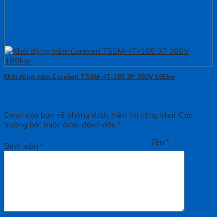
Khởi động mềm Coreken TSSM-4T-185 3P 380V 185kw
Email của bạn sẽ không được hiển thị công khai.
Các
trường bắt buộc được đánh dấu
*
Tên
*
Bình luận
*