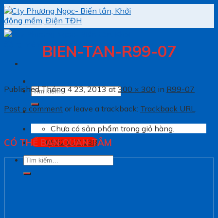
Skip
to
content
BIEN-TAN-R99-07
Published
Tháng 4 23, 2013
at
300 × 300
in
R99-07
Tìm
kiếm:
Post a comment
or leave a trackback:
Trackback URL
.
Chưa có sản phẩm trong giỏ hàng.
CÓ THỂ BẠN QUAN TÂM
0962.076.138
Tìm
kiếm: