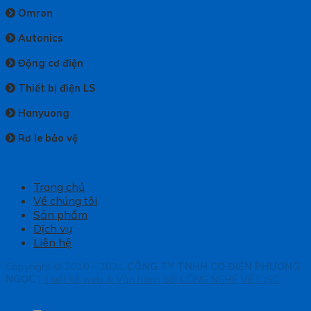
Omron
Autonics
Động cơ điện
Thiết bị điện LS
Hanyuong
Rơ le bảo vệ
Trang chủ
Về chúng tôi
Sản phẩm
Dịch vụ
Liên hệ
Copyright © 2010 - 2021
CÔNG TY TNHH CƠ ĐIỆN PHƯƠNG
NGỌC
|
Thiết kế web & Vận hành bởi CÔNG NGHỆ VIỆT JSC