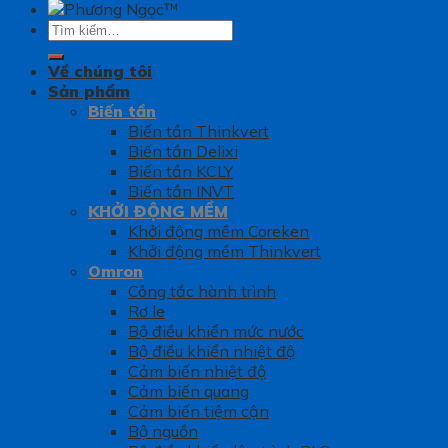
Tìm
kiếm:
Về chúng tôi
Sản phẩm
Biến tần
Biến tần Thinkvert
Biến tần Delixi
Biến tần KCLY
Biến tần INVT
KHỞI ĐỘNG MỀM
Khởi động mềm Coreken
Khởi động mềm Thinkvert
Omron
Công tắc hành trình
Rơ le
Bộ điều khiển mức nước
Bộ điều khiển nhiệt độ
Cảm biến nhiệt độ
Cảm biến quang
Cảm biến tiệm cận
Bộ nguồn