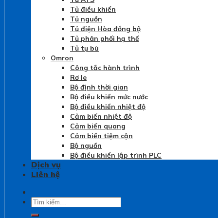
Tủ điều khiển
Tủ nguồn
Tủ điện Hòa đồng bộ
Tủ phân phối hạ thế
Tủ tụ bù
Omron
Công tắc hành trình
Rơ le
Bộ định thời gian
Bộ điều khiển mức nước
Bộ điều khiển nhiệt độ
Cảm biến nhiệt độ
Cảm biến quang
Cảm biến tiệm cận
Bộ nguồn
Bộ điều khiển lập trình PLC
Dịch vụ
Liên hệ
Tìm
kiếm: