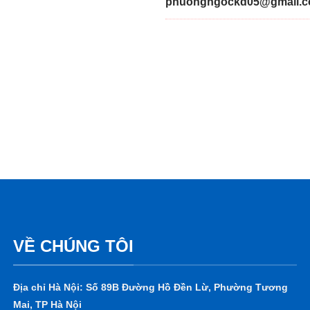
phuongngockd05@gmail.
VỀ CHÚNG TÔI
Địa chỉ Hà Nội: Số 89B Đường Hồ Đền Lừ, Phường Tương
Mai, TP Hà Nội