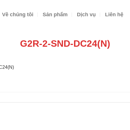
Về chúng tôi
Sản phẩm
Dịch vụ
Liên hệ
G2R-2-SND-DC24(N)
C24(N)