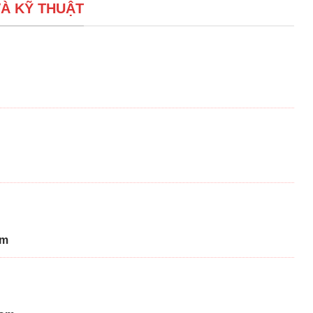
À KỸ THUẬT
om