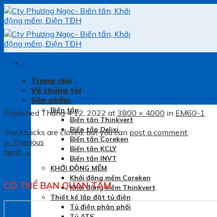
Skip
to
content
Trang chủ
Về chúng tôi
Sản phẩm
Biến tần
Published
Tháng 4 12, 2022
at
3800 × 4000
in
EM60-1
Biến tần Thinkvert
Biến tần Delixi
Trackbacks are closed, but you can
post a comment
.
Biến tần Coreken
←
Previous
Biến tần KCLY
Next
→
Biến tần INVT
KHỞI ĐỘNG MỀM
Khởi động mềm Coreken
CÓ THỂ BẠN QUAN TÂM
Khởi động mềm Thinkvert
Thiết kế lắp đặt tủ điện
Tủ điện phân phối
Tủ ATS