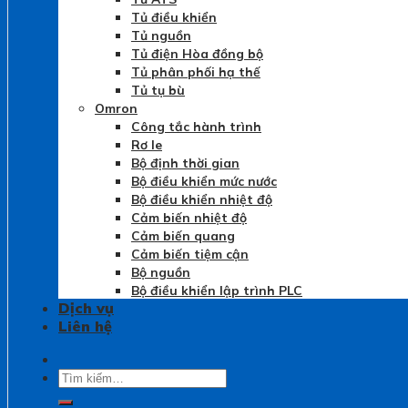
Tủ điều khiển
Tủ nguồn
Tủ điện Hòa đồng bộ
Tủ phân phối hạ thế
Tủ tụ bù
Omron
Công tắc hành trình
Rơ le
Bộ định thời gian
Bộ điều khiển mức nước
Bộ điều khiển nhiệt độ
Cảm biến nhiệt độ
Cảm biến quang
Cảm biến tiệm cận
Bộ nguồn
Bộ điều khiển lập trình PLC
Dịch vụ
Liên hệ
Tìm
kiếm: