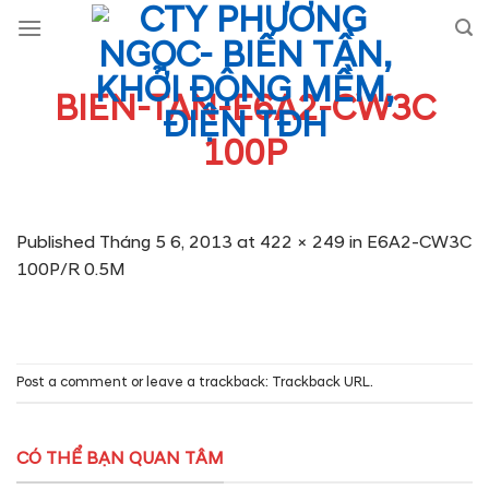
Skip
to
content
BIEN-TAN-E6A2-CW3C
100P
Published
Tháng 5 6, 2013
at
422 × 249
in
E6A2-CW3C
100P/R 0.5M
Post a comment
or leave a trackback:
Trackback URL
.
CÓ THỂ BẠN QUAN TÂM