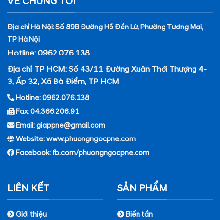
VỀ CHÚNG TÔI
Địa chỉ Hà Nội: Số 89B Đường Hồ Đền Lừ, Phường Tương Mai,
TP Hà Nội
Hotline: 0962.076.138
Địa chỉ TP HCM: Số 43/11 Đường Xuân Thới Thượng 4-
3, Ấp 32, Xã Bà Điểm, TP HCM
Hotline: 0962.076.138
Fax: 04.366.206.91
Email: giappne@gmail.com
Website: www.phuongngocpne.com
Facebook:
fb.com/phuongngocpne.com
LIÊN KẾT
SẢN PHẨM
Giới thiệu
Biến tần