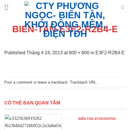
Skip
to
content
BIEN-TAN-E3F2-R2B4-E
Published
Tháng 4 24, 2013
at
600 × 600
in
E3F2-R2B4-E
Post a comment
or leave a trackback:
Trackback URL
.
CÓ THỂ BẠN QUAN TÂM
BIẾN TẦN ATV610U07N4