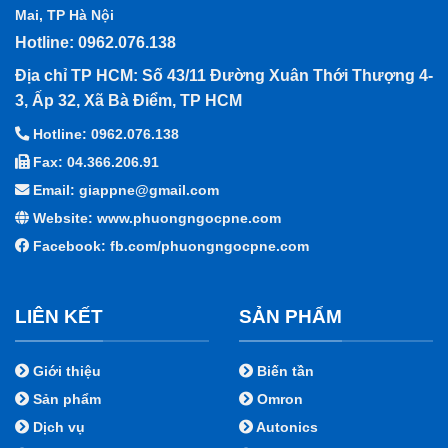
Mai, TP Hà Nội
Hotline: 0962.076.138
Địa chỉ TP HCM: Số 43/11 Đường Xuân Thới Thượng 4-
3, Ấp 32, Xã Bà Điểm, TP HCM
Hotline: 0962.076.138
Fax: 04.366.206.91
Email: giappne@gmail.com
Website: www.phuongngocpne.com
Facebook:
fb.com/phuongngocpne.com
LIÊN KẾT
SẢN PHẨM
Giới thiệu
Biến tần
Sản phẩm
Omron
Dịch vụ
Autonics