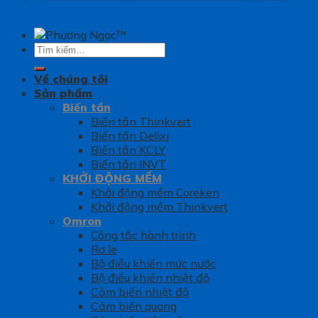
Tìm
kiếm:
Về chúng tôi
Sản phẩm
Biến tần
Biến tần Thinkvert
Biến tần Delixi
Biến tần KCLY
Biến tần INVT
KHỞI ĐỘNG MỀM
Khởi động mềm Coreken
Khởi động mềm Thinkvert
Omron
Công tắc hành trình
Rơ le
Bộ điều khiển mức nước
Bộ điều khiển nhiệt độ
Cảm biến nhiệt độ
Cảm biến quang