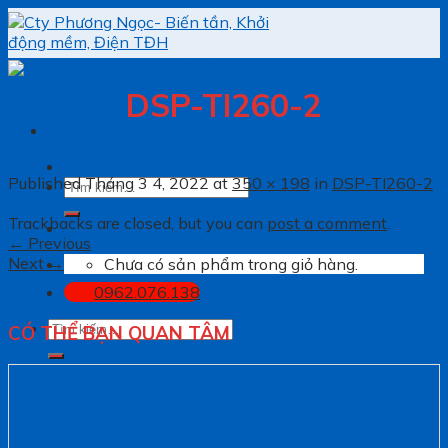
Skip
to
content
DSP-TI260-2
Published
Tháng 3 4, 2022
at
350 × 198
in
DSP-TI260-2
Tìm
kiếm:
Trackbacks are closed, but you can
post a comment
.
←
Previous
Next
→
Chưa có sản phẩm trong giỏ hàng.
0962.076.138
Tìm
CÓ THỂ BẠN QUAN TÂM
kiếm: