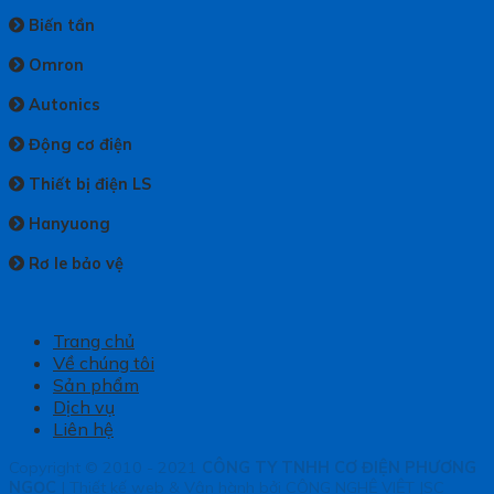
Biến tần
Omron
Autonics
Động cơ điện
Thiết bị điện LS
Hanyuong
Rơ le bảo vệ
Trang chủ
Về chúng tôi
Sản phẩm
Dịch vụ
Liên hệ
Copyright © 2010 - 2021
CÔNG TY TNHH CƠ ĐIỆN PHƯƠNG
NGỌC
|
Thiết kế web & Vận hành bởi CÔNG NGHỆ VIỆT JSC