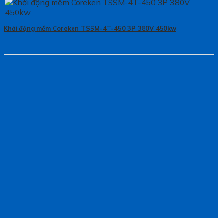
Khởi động mềm Coreken TSSM-4T-450 3P 380V 450kw