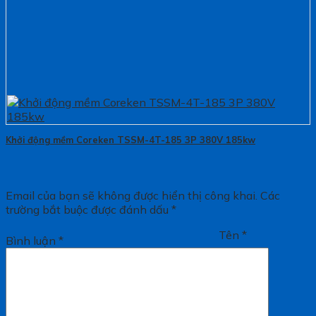
Khởi động mềm Coreken TSSM-4T-185 3P 380V 185kw
Email của bạn sẽ không được hiển thị công khai.
Các
trường bắt buộc được đánh dấu
*
Tên
*
Bình luận
*