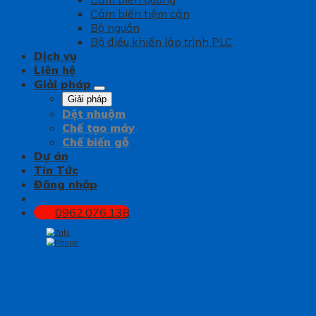
Cảm biến tiệm cận
Bộ nguồn
Bộ điều khiển lập trình PLC
Dịch vụ
Liên hệ
Giải pháp
Giải pháp
Dệt nhuộm
Chế tạo máy
Chế biến gỗ
Dự án
Tin Tức
Đăng nhập
0962.076.138