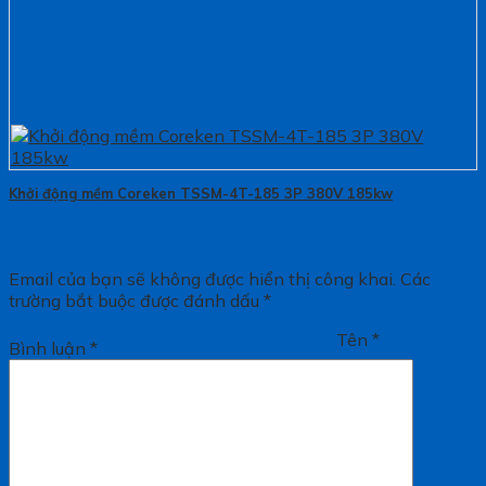
Khởi động mềm Coreken TSSM-4T-185 3P 380V 185kw
Email của bạn sẽ không được hiển thị công khai.
Các
trường bắt buộc được đánh dấu
*
Tên
*
Bình luận
*