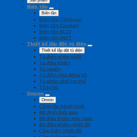
Sản phẩm
Biến tần
Biến tần
Biến tần Thinkvert
Biến tần Coreken
Biến tần KCLY
Biến tần INVT
Thiết kế lắp đặt tủ điện
Thiết kế lắp đặt tủ điện
Tủ điện phân phối
Tủ điều khiển
Tủ nguồn
Tủ điện Hòa đồng bộ
Tủ phân phối hạ thế
Tủ tụ bù
Omron
Omron
Công tắc hành trình
Bộ định thời gian
Bộ điều khiển mức nước
Bộ điều khiển nhiệt độ
Cảm biến nhiệt độ
Cảm biến quang