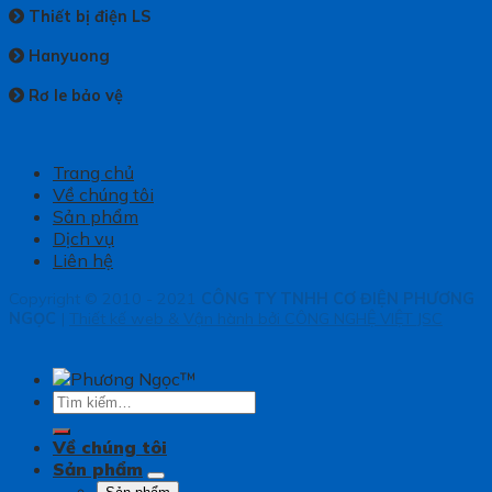
Thiết bị điện LS
Hanyuong
Rơ le bảo vệ
Trang chủ
Về chúng tôi
Sản phẩm
Dịch vụ
Liên hệ
Copyright © 2010 - 2021
CÔNG TY TNHH CƠ ĐIỆN PHƯƠNG
NGỌC
|
Thiết kế web & Vận hành bởi CÔNG NGHỆ VIỆT JSC
Tìm
kiếm:
Về chúng tôi
Sản phẩm