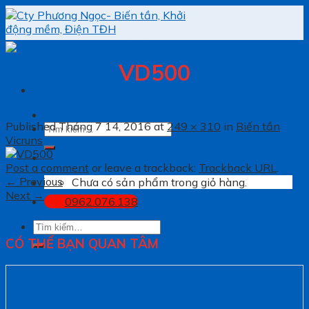
Skip
to
content
VD500
Published
Tháng 7 14, 2016
at
249 × 310
in
Biến tần
Tìm
Vicruns
kiếm:
Post a comment
or leave a trackback:
Trackback URL
.
←
Previous
Chưa có sản phẩm trong giỏ hàng.
Next
→
0962.076.138
Tìm
kiếm:
CÓ THỂ BẠN QUAN TÂM