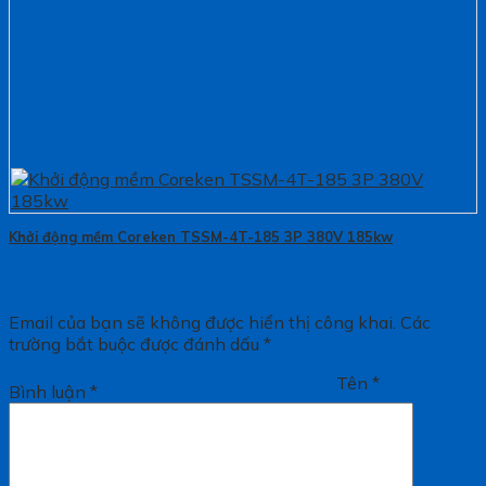
Khởi động mềm Coreken TSSM-4T-185 3P 380V 185kw
Email của bạn sẽ không được hiển thị công khai.
Các
trường bắt buộc được đánh dấu
*
Tên
*
Bình luận
*