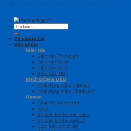
NGỌC
|
Thiết kế web & Vận hành bởi CÔNG NGHỆ VIỆT JSC
Tìm
kiếm:
Về chúng tôi
Sản phẩm
Biến tần
Biến tần Thinkvert
Biến tần Delixi
Biến tần KCLY
Biến tần INVT
KHỞI ĐỘNG MỀM
Khởi động mềm Coreken
Khởi động mềm Thinkvert
Omron
Công tắc hành trình
Rơ le
Bộ điều khiển mức nước
Bộ điều khiển nhiệt độ
Cảm biến nhiệt độ