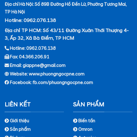
Địa chỉ Hà Nội: Số 89B Đường Hồ Đền Lừ, Phường Tương Mai,
TP Hà Nội
Hotline: 0962.076.138
Địa chỉ TP HCM: Số 43/11 Đường Xuân Thới Thượng 4-
3, Ấp 32, Xã Bà Điểm, TP HCM
Hotline: 0962.076.138
Fax: 04.366.206.91
Email: giappne@gmail.com
Website: www.phuongngocpne.com
Facebook:
fb.com/phuongngocpne.com
LIÊN KẾT
SẢN PHẨM
Giới thiệu
Biến tần
Sản phẩm
Omron