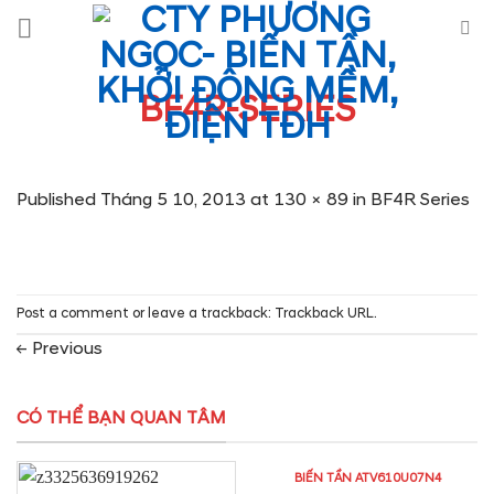
Skip
to
content
BF4R-SERIES
Published
Tháng 5 10, 2013
at
130 × 89
in
BF4R Series
Post a comment
or leave a trackback:
Trackback URL
.
←
Previous
CÓ THỂ BẠN QUAN TÂM
BIẾN TẦN ATV610U07N4