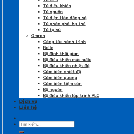
Tủ điều khiển
Tủ nguồn
Tủ điện Hòa đồng bộ
Tủ phân phối hạ thế
Tủ tụ bù
Omron
Công tắc hành trình
Rơ le
Bộ định thời gian
Bộ điều khiển mức nước
Bộ điều khiển nhiệt độ
Cảm biến nhiệt độ
Cảm biến quang
Cảm biến tiệm cận
Bộ nguồn
Bộ điều khiển lập trình PLC
Dịch vụ
Liên hệ
Tìm
kiếm: