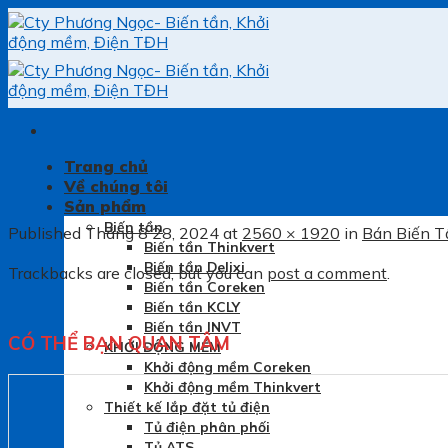
Skip
to
content
Trang chủ
Về chúng tôi
Sản phẩm
Biến tần
Published
Tháng 8 28, 2024
at
2560 × 1920
in
Bán Biến T
Biến tần Thinkvert
Biến tần Delixi
Trackbacks are closed, but you can
post a comment
.
Biến tần Coreken
Biến tần KCLY
Biến tần INVT
CÓ THỂ BẠN QUAN TÂM
KHỞI ĐỘNG MỀM
Khởi động mềm Coreken
Khởi động mềm Thinkvert
Thiết kế lắp đặt tủ điện
Tủ điện phân phối
Tủ ATS