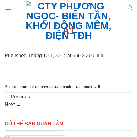
Skip
to
content
A1
Published
Tháng 10 1, 2014
at
660 × 360
in
a1
Post a comment
or leave a trackback:
Trackback URL
.
←
Previous
Next
→
CÓ THỂ BẠN QUAN TÂM