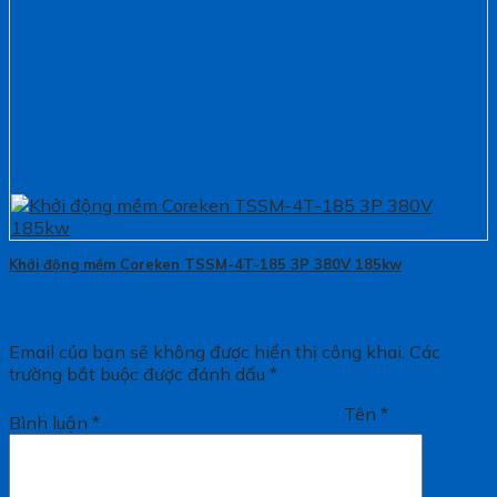
Khởi động mềm Coreken TSSM-4T-185 3P 380V 185kw
Email của bạn sẽ không được hiển thị công khai.
Các
trường bắt buộc được đánh dấu
*
Tên
*
Bình luận
*