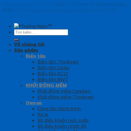
Copyright © 2010 - 2021
CÔNG TY TNHH CƠ ĐIỆN PHƯƠNG
NGỌC
|
Thiết kế web & Vận hành bởi CÔNG NGHỆ VIỆT JSC
Tìm
kiếm:
Về chúng tôi
Sản phẩm
Biến tần
Biến tần Thinkvert
Biến tần Delixi
Biến tần KCLY
Biến tần INVT
KHỞI ĐỘNG MỀM
Khởi động mềm Coreken
Khởi động mềm Thinkvert
Omron
Công tắc hành trình
Rơ le
Bộ điều khiển mức nước
Bộ điều khiển nhiệt độ