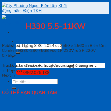
Skip
to
content
H330 5.5-11KW
Published
Tháng 8 30, 2024
at
2560 × 2560
in
Biến tần
Tìm
Coreken H330-2S0.75GB vào 1P 220V ra 3P 220V
kiếm:
0.75kw
Trackbacks are closed, but you can
post a comment
.
Chưa có sản phẩm trong giỏ hàng.
←
Previous
0962.076.138
Next
→
Tìm
kiếm:
CÓ THỂ BẠN QUAN TÂM