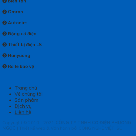
Biến tần
Omron
Autonics
Động cơ điện
Thiết bị điện LS
Hanyuong
Rơ le bảo vệ
Trang chủ
Về chúng tôi
Sản phẩm
Dịch vụ
Liên hệ
Copyright © 2010 - 2021
CÔNG TY TNHH CƠ ĐIỆN PHƯƠNG
NGỌC
|
Thiết kế web & Vận hành bởi CÔNG NGHỆ VIỆT JSC