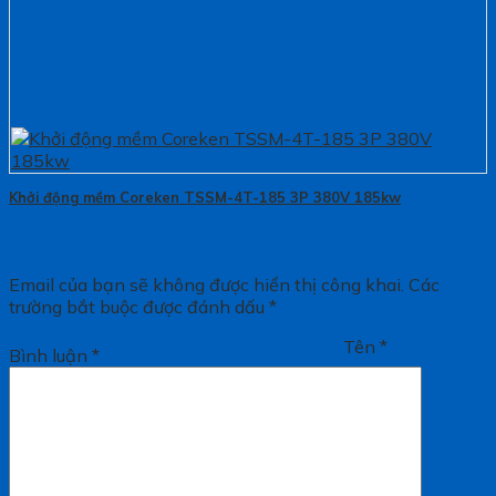
Khởi động mềm Coreken TSSM-4T-185 3P 380V 185kw
Email của bạn sẽ không được hiển thị công khai.
Các
trường bắt buộc được đánh dấu
*
Tên
*
Bình luận
*