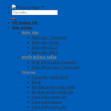
Tìm
kiếm:
Về chúng tôi
Sản phẩm
Biến tần
Biến tần Thinkvert
Biến tần Delixi
Biến tần KCLY
Biến tần INVT
KHỞI ĐỘNG MỀM
Khởi động mềm Coreken
Khởi động mềm Thinkvert
Omron
Công tắc hành trình
Rơ le
Bộ điều khiển mức nước
Bộ điều khiển nhiệt độ
Cảm biến nhiệt độ
Cảm biến quang
Cảm biến tiệm cận