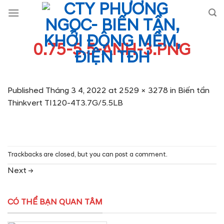
Skip
to
content
0.75-5.5-ANH-3.PNG
Published
Tháng 3 4, 2022
at
2529 × 3278
in
Biến tần
Thinkvert TI120-4T3.7G/5.5LB
Trackbacks are closed, but you can
post a comment
.
Next
→
CÓ THỂ BẠN QUAN TÂM