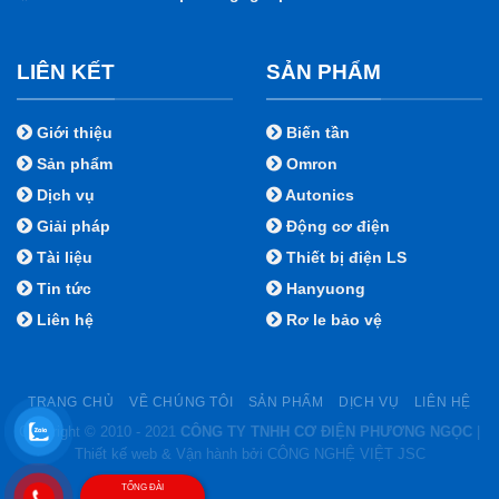
LIÊN KẾT
SẢN PHẨM
Giới thiệu
Biến tần
Sản phẩm
Omron
Dịch vụ
Autonics
Giải pháp
Động cơ điện
Tài liệu
Thiết bị điện LS
Tin tức
Hanyuong
Liên hệ
Rơ le bảo vệ
TRANG CHỦ
VỀ CHÚNG TÔI
SẢN PHẨM
DỊCH VỤ
LIÊN HỆ
Copyright © 2010 - 2021
CÔNG TY TNHH CƠ ĐIỆN PHƯƠNG NGỌC
|
Thiết kế web & Vận hành bởi CÔNG NGHỆ VIỆT JSC
TỔNG ĐÀI