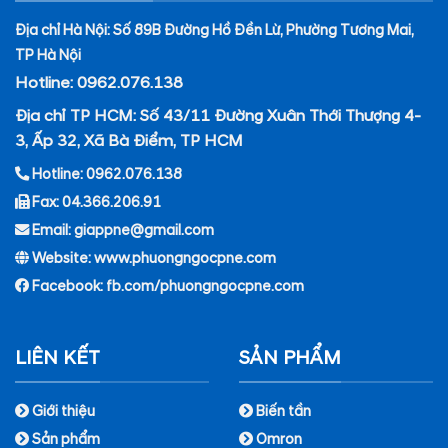
Địa chỉ Hà Nội: Số 89B Đường Hồ Đền Lừ, Phường Tương Mai,
TP Hà Nội
Hotline: 0962.076.138
Địa chỉ TP HCM: Số 43/11 Đường Xuân Thới Thượng 4-
3, Ấp 32, Xã Bà Điểm, TP HCM
Hotline: 0962.076.138
Fax: 04.366.206.91
Email: giappne@gmail.com
Website: www.phuongngocpne.com
Facebook:
fb.com/phuongngocpne.com
LIÊN KẾT
SẢN PHẨM
Giới thiệu
Biến tần
Sản phẩm
Omron