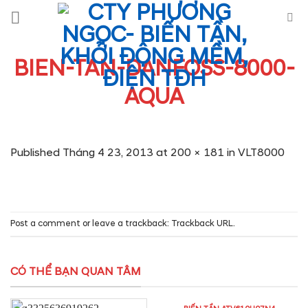
Skip
to
content
BIEN-TAN-DANFOSS-8000-
AQUA
Published
Tháng 4 23, 2013
at
200 × 181
in
VLT8000
Post a comment
or leave a trackback:
Trackback URL
.
CÓ THỂ BẠN QUAN TÂM