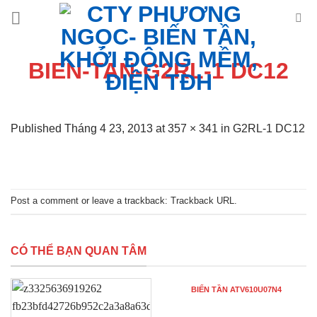
Skip
to
content
BIEN-TAN-G2RL-1 DC12
Published
Tháng 4 23, 2013
at
357 × 341
in
G2RL-1 DC12
Post a comment
or leave a trackback:
Trackback URL
.
CÓ THỂ BẠN QUAN TÂM
BIẾN TẦN ATV610U07N4